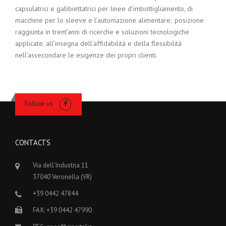
capsulatrici e gabbiettatrici per linee d’imbottigliamento, di
macchine per lo sleeve e l’automazione alimentare; posizione
raggiunta in trent’anni di ricerche e soluzioni tecnologiche
applicate, all’insegna dell’affidabilità e della flessibilità
nell’assecondare le esigenze dei propri clienti.
Follow us
CONTACTS
Via dell'Industria 11
37040 Veronella (VR)
+39 0442 47844
FAX: +39 0442 47990